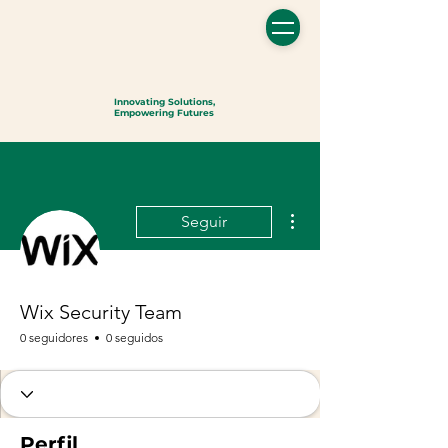
Innovating Solutions,
Empowering Futures
Más acciones
Seguir
Wix Security Team
0 seguidores
0 seguidos
Perfil