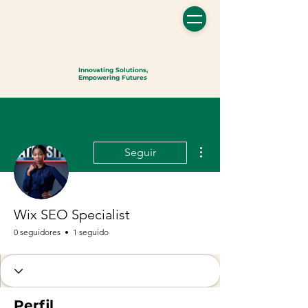
Innovating Solutions,
Empowering Futures
Más acciones
Seguir
Wix SEO Specialist
0 seguidores
1 seguido
Perfil