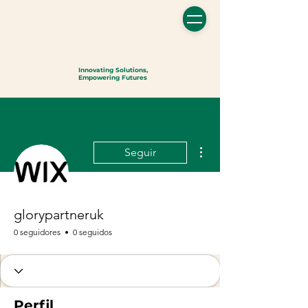
Innovating Solutions,
Empowering Futures
Más acciones
Seguir
glorypartneruk
0 seguidores
0 seguidos
Perfil