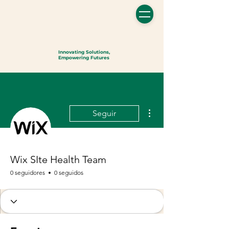
Innovating Solutions,
Empowering Futures
Más acciones
Seguir
Wix SIte Health Team
0 seguidores
0 seguidos